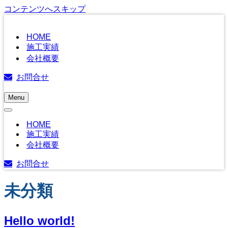
コンテンツへスキップ
HOME
施工実績
会社概要
お問合せ
Menu
ナ
ナ
ビ
ビ
ゲ
HOME
ゲ
ー
施工実績
ー
シ
会社概要
シ
ョ
ョ
ン
お問合せ
ン
メ
メ
ニ
未分類
ニ
ュ
ュ
ー
ー
Hello world!